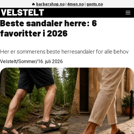
Hopp
🔥
barbershop.no
|
4men.no
|
gents.no
M
til
Beste sandaler herre: 6
innhold
favoritter i 2026
Her er sommerens beste herresandaler for alle behov.
Velstelt
/
Sommer
/
16. juli 2026