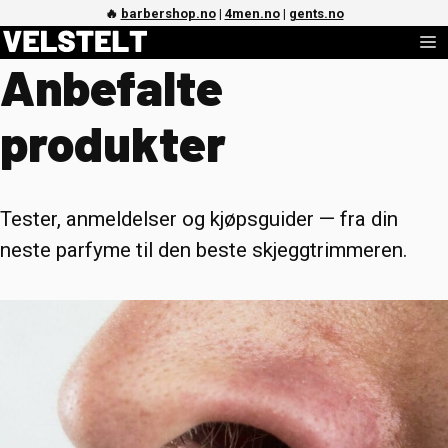
Hopp
🔥
barbershop.no
|
4men.no
|
gents.no
M
til
Anbefalte
innhold
produkter
Tester, anmeldelser og kjøpsguider — fra din
neste parfyme til den beste skjeggtrimmeren.