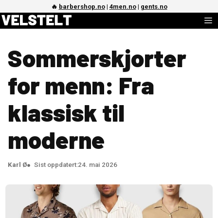
Hopp
🔥
barbershop.no
|
4men.no
|
gents.no
M
til
innhold
Sommerskjorter
for menn: Fra
klassisk til
moderne
Karl Ø
Sist oppdatert:
24. mai 2026