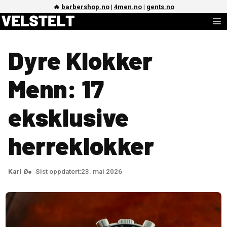
Hopp
🔥
barbershop.no
|
4men.no
|
gents.no
M
til
innhold
Dyre Klokker
Menn: 17
eksklusive
herreklokker
Karl Ø
Sist oppdatert:
23. mai 2026