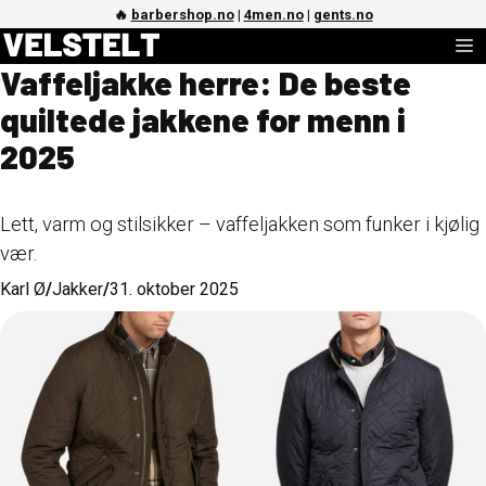
Hopp
🔥
barbershop.no
|
4men.no
|
gents.no
M
til
Vaffeljakke herre: De beste
innhold
quiltede jakkene for menn i
2025
Lett, varm og stilsikker – vaffeljakken som funker i kjølig
vær.
Karl Ø
/
Jakker
/
31. oktober 2025