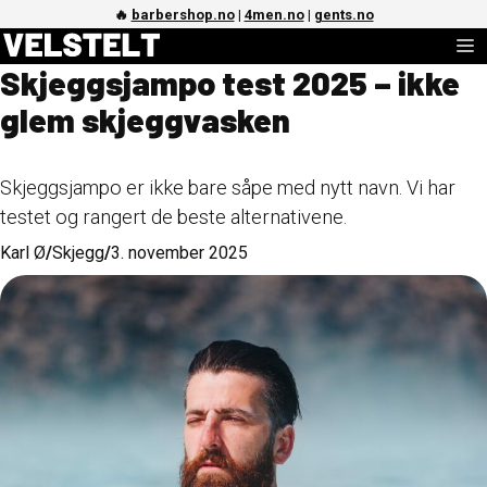
Hopp
🔥
barbershop.no
|
4men.no
|
gents.no
M
til
Skjeggsjampo test 2025 – ikke
innhold
glem skjeggvasken
Skjeggsjampo er ikke bare såpe med nytt navn. Vi har
testet og rangert de beste alternativene.
Karl Ø
/
Skjegg
/
3. november 2025